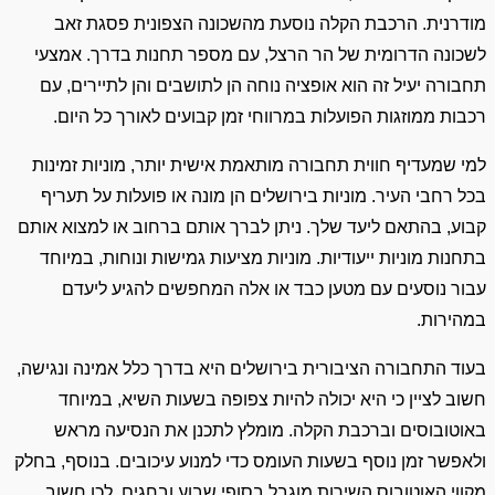
מודרנית. הרכבת הקלה נוסעת מהשכונה הצפונית פסגת זאב
לשכונה הדרומית של הר הרצל, עם מספר תחנות בדרך. אמצעי
תחבורה יעיל זה הוא אופציה נוחה הן לתושבים והן לתיירים, עם
רכבות ממוזגות הפועלות במרווחי זמן קבועים לאורך כל היום.
למי שמעדיף חווית תחבורה מותאמת אישית יותר, מוניות זמינות
בכל רחבי העיר. מוניות בירושלים הן מונה או פועלות על תעריף
קבוע, בהתאם ליעד שלך. ניתן לברך אותם ברחוב או למצוא אותם
בתחנות מוניות ייעודיות. מוניות מציעות גמישות ונוחות, במיוחד
עבור נוסעים עם מטען כבד או אלה המחפשים להגיע ליעדם
במהירות.
בעוד התחבורה הציבורית בירושלים היא בדרך כלל אמינה ונגישה,
חשוב לציין כי היא יכולה להיות צפופה בשעות השיא, במיוחד
באוטובוסים וברכבת הקלה. מומלץ לתכנן את הנסיעה מראש
ולאפשר זמן נוסף בשעות העומס כדי למנוע עיכובים. בנוסף, בחלק
מקווי האוטובוס השירות מוגבל בסופי שבוע ובחגים, לכן חשוב