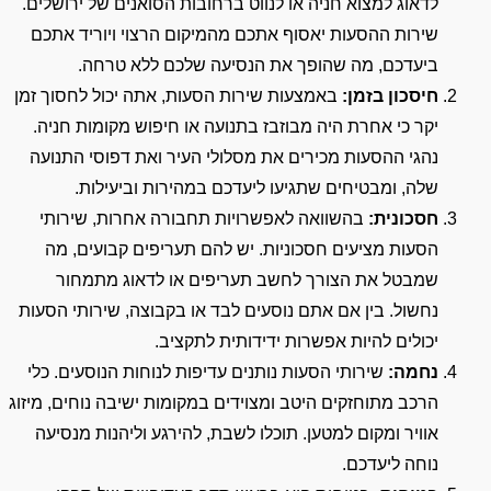
לדאוג למצוא חניה או לנווט ברחובות הסואנים של ירושלים.
שירות ההסעות יאסוף אתכם מהמיקום הרצוי ויוריד אתכם
ביעדכם, מה שהופך את הנסיעה שלכם ללא טרחה.
חיסכון בזמן:
באמצעות שירות הסעות, אתה יכול לחסוך זמן
יקר כי אחרת היה מבוזבז בתנועה או חיפוש מקומות חניה.
נהגי ההסעות מכירים את מסלולי העיר ואת דפוסי התנועה
שלה, ומבטיחים שתגיעו ליעדכם במהירות וביעילות.
חסכונית:
בהשוואה לאפשרויות תחבורה אחרות, שירותי
הסעות מציעים חסכוניות. יש להם תעריפים קבועים, מה
שמבטל את הצורך לחשב תעריפים או לדאוג מתמחור
נחשול. בין אם אתם נוסעים לבד או בקבוצה, שירותי הסעות
יכולים להיות אפשרות ידידותית לתקציב.
נחמה:
שירותי הסעות נותנים עדיפות לנוחות הנוסעים. כלי
הרכב מתוחזקים היטב ומצוידים במקומות ישיבה נוחים, מיזוג
אוויר ומקום למטען. תוכלו לשבת, להירגע וליהנות מנסיעה
נוחה ליעדכם.