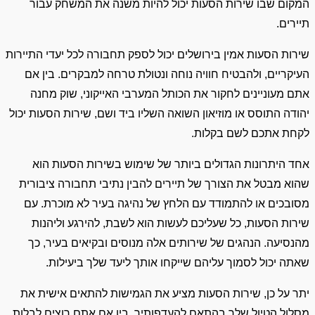
המקום שבו שירות הסעות יכול להיות משנה את המשחק עבור
תיירים.
שירות הסעות אמין בירושלים יכול לספק תחבורה לכל יעדי התיירות
העיקריים, ולהבטיח חוויה נוחה ונטולת טרחה למבקרים. בין אם
אתם מעוניינים לחקור את הכותל המערבי האייקוני, שוק מחנה
יהודה התוסס או מוזיאון השואה השליו ביד ושם, שירות הסעות יכול
לקחת אתכם לשם בקלות.
אחד היתרונות הגדולים ביותר של שימוש בשירות הסעות הוא
שהוא מבטל את הצורך של תיירים להבין נתיבי תחבורה ציבורית
מסובכים או להתמודד עם הלחץ של נהיגה בעיר לא מוכרת. עם
שירות הסעות, כל שעליכם לעשות הוא לשבת, להירגע וליהנות
מהנסיעה. הנהגים של שירותים אלה מנוסים ובקיאים בעיר, כך
שאתה יכול לסמוך עליהם שייקחו אותך ליעד שלך ביעילות.
יתר על כן, שירות הסעות מציע את הגמישות להתאים אישית את
מסלול הטיול שלך בהתאם להעדפותיך. בין אם אתם רוצים לבלות